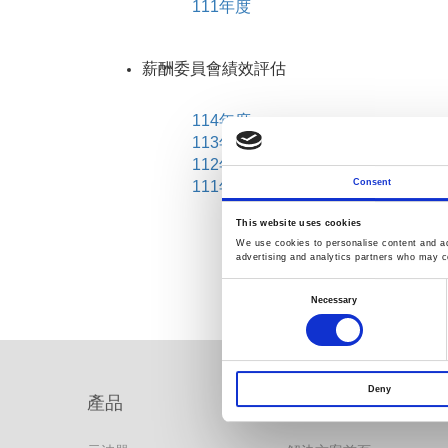
111年度
薪酬委員會績效評估
114年度
113年度
112年度
Consent
111年度
This website uses cookies
We use cookies to personalise content and ads
advertising and analytics partners who may co
Consent
Selection
Necessary
Deny
產品
解決方案