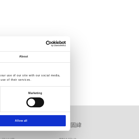
About
our use of our site with our social media,
use of their services.
Marketing
Allow all
公司治理資訊專區
關於固緯