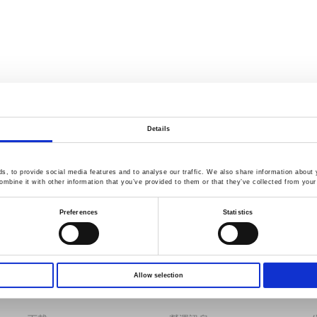
Details
, to provide social media features and to analyse our traffic. We also share information about y
mbine it with other information that you’ve provided to them or that they’ve collected from your 
Preferences
Statistics
Allow selection
服務
新聞