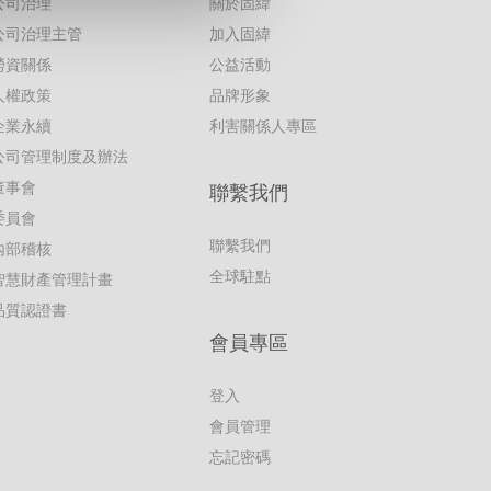
公司治理
關於固緯
公司治理主管
加入固緯
勞資關係
公益活動
人權政策
品牌形象
企業永續
利害關係人專區
公司管理制度及辦法
董事會
聯繫我們
委員會
聯繫我們
內部稽核
全球駐點
智慧財產管理計畫
品質認證書
會員專區
登入
會員管理
忘記密碼