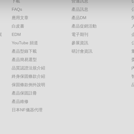
下載
營運訊息
FAQs
產品訊息
應用文章
產品DM
白皮書
產品促銷活動
案
EDM
電子期刊
YouTube 頻道
參展資訊
產品型錄下載
研討會資訊
產品簡易選型
品質認證法規介紹
終身保固條款介紹
保固條款例外說明
產品保固註冊
產品維修
日本NF儀器代理