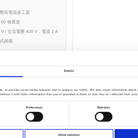
電壓高電流多工器
60 個通道
V / 交流電壓 400 V，電流 2 A
線式掃描
比較
Details
 x 8 2線式矩陣
, to provide social media features and to analyse our traffic. We also share information about y
mbine it with other information that you’ve provided to them or that they’ve collected from your 
矩陣
3 ms
Preferences
Statistics
式交叉點
A切換
Allow selection
交叉點(3 slots)