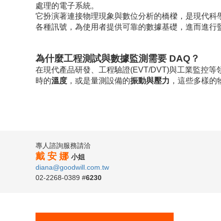
處理的電子系統。
它扮演著連接物理現象與數位分析的橋樑，是現代科
各種訊號，為使用者提供可靠的數據基礎，進而進行
為什麼工程測試與數據監測需要 DAQ？
在現代產品研發、工程驗證(EVT/DVT)與工業監
時的
溫度
，或是量測設備的
振動與壓力
，這些多樣的
專人諮詢服務請洽
戴 安 娜
小姐
diana@goodwill.com.tw
02-2268-0389 #
6230