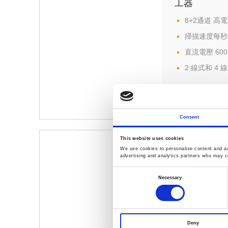
工器
8+2通道 高
掃描速度每秒 
直流電壓 600 
2 線式和 4 
Consent
This website uses cookies
DAQ-904 4
We use cookies to personalise content and ads
advertising and analytics partners who may co
4 x 8 2線式
Consent
切換速度可達 
Selection
Necessary
32 個 2 線
300 V ，1 
Deny
最高可達 96 個