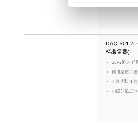
DAQ-901 
樞繼電器)
20+2通道 
掃描速度可達每
2 線式和 4 
內建的溫度冷