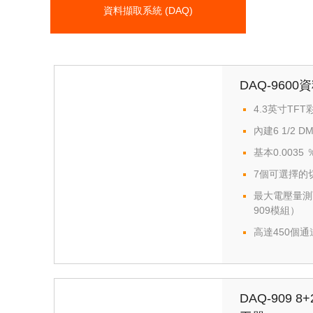
資料擷取系統 (DAQ)
DAQ-960
4.3英寸TF
內建6 1/2
基本0.0035
7個可選擇的
最大電壓量測可達D
909模組）
高達450個通
DAQ-909