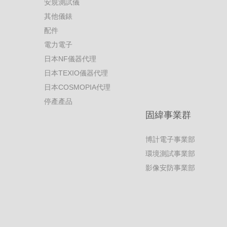
安規測試儀
其他儀錶
配件
電力電子
日本NF儀器代理
日本TEXIO儀器代理
日本COSMOPIA代理
停產產品
固緯事業群
博計電子事業部
環境測試事業部
影像安防事業部