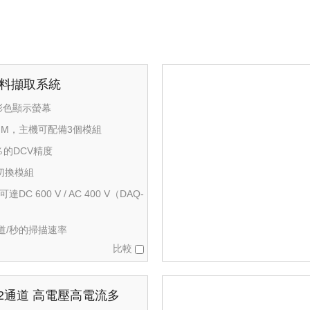
0資料擷取系統
T彩色顯示螢幕
 DMM，主機可配備3個模組
 ％的DCV精度
切換模組
C 600 V / AC 400 V（DAQ-
道/秒的掃描速率
比較
 8+2通道 高電壓高電流多