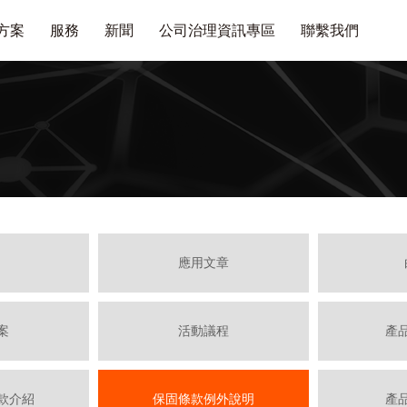
方案
服務
新聞
公司治理資訊專區
聯繫我們
應用文章
案
活動議程
產
款介紹
保固條款例外說明
產