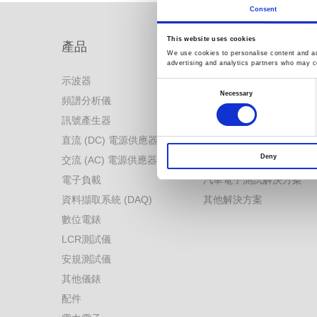
Consent
This website uses cookies
產品
解決方案
We use cookies to personalise content and ads
advertising and analytics partners who may co
示波器
解決方案首頁
Consent
Selection
Necessary
頻譜分析儀
電力電子測試解決方案
訊號產生器
電池產業測試解決方案
直流 (DC) 電源供應器
工業4.0虛實整合系統
Deny
交流 (AC) 電源供應器
電源轉換技術測量解決方
電子負載
汽車電子測試解決方案
資料擷取系統 (DAQ)
其他解決方案
數位電錶
LCR測試儀
安規測試儀
其他儀錶
配件