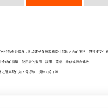
下列特殊例外情況，固緯電子並無義務提供保固方面的服務，但可接受付
零件造成的損壞；使用者的濫用、誤用、疏忽、維修或擅自修改。
附屬配件如：電源線、測棒 ( 線 ) 等。