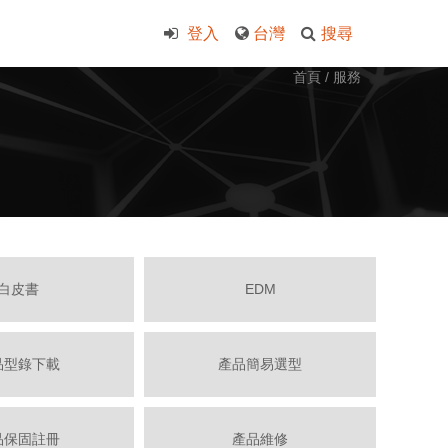
登入
台灣
搜尋
首頁
/
服務
白皮書
EDM
品型錄下載
產品簡易選型
品保固註冊
產品維修