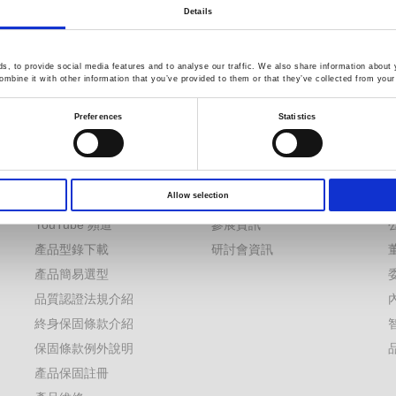
Details
服務
新聞
, to provide social media features and to analyse our traffic. We also share information about y
mbine it with other information that you’ve provided to them or that they’ve collected from your 
下載
營運訊息
Preferences
Statistics
FAQs
產品訊息
應用文章
產品DM
白皮書
產品促銷活動
Allow selection
案
EDM
電子期刊
YouTube 頻道
參展資訊
產品型錄下載
研討會資訊
產品簡易選型
品質認證法規介紹
終身保固條款介紹
保固條款例外說明
產品保固註冊