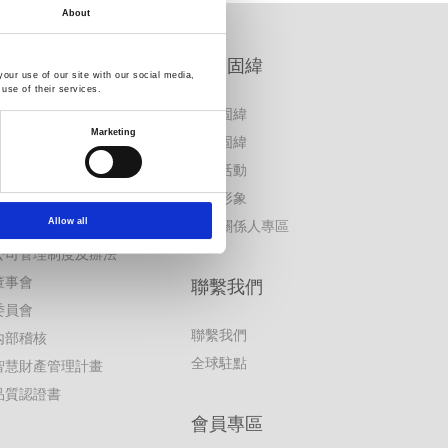
About
公司治理資訊專區
關於固緯
our use of our site with our social media,
use of their services.
公司治理
關於固緯
Marketing
公司治理主管
加入固緯
勞資關係
公益活動
人權政策
品牌形象
Allow all
企業永續
利害關係人專區
公司管理制度及辦法
董事會
聯繫我們
委員會
聯繫我們
內部稽核
全球駐點
智慧財產管理計畫
品質認證書
會員專區