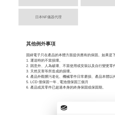
日本NF儀器代理
其他例外事項
固緯電子只在產品的本體方面提供應有的保固。如果是
1. 運送時的不當損壞。
2. 因意外、人為破壞、不當使用或安裝以及自行變更
3. 天然災害等所造成的損壞。
4. 產品外觀髒污老化、機械零件日常磨損、產品本體以外之
5. LCD 僅保固一年 , 電池僅保固三個月
6. 產品或其零件已超過本身的終身保固或保固期。