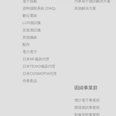
電子負載
汽車電子測試解決方案
資料擷取系統 (DAQ)
其他解決方案
數位電錶
LCR測試儀
安規測試儀
其他儀錶
配件
電力電子
日本NF儀器代理
日本TEXIO儀器代理
日本COSMOPIA代理
停產產品
固緯事業群
博計電子事業部
環境測試事業部
影像安防事業部