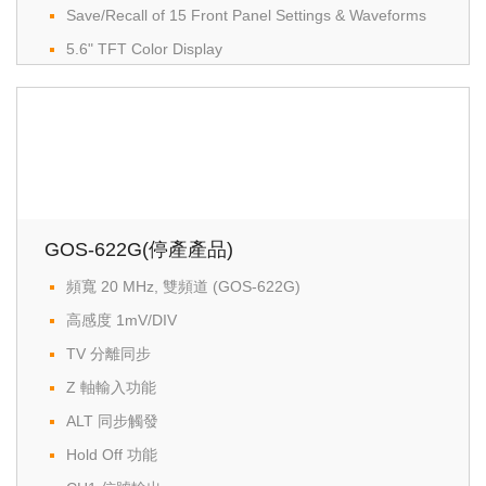
Save/Recall of 15 Front Panel Settings & Waveforms
5.6" TFT Color Display
19 Auto Measurements
Arithmetic Operators - Add, Subtract, FFT
USB Port for PC Connection
GOS-622G(停產產品)
頻寬 20 MHz, 雙頻道 (GOS-622G)
高感度 1mV/DIV
TV 分離同步
Z 軸輸入功能
ALT 同步觸發
Hold Off 功能