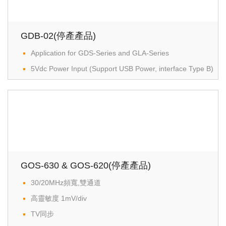
GDB-02(停產產品)
Application for GDS-Series and GLA-Series
5Vdc Power Input (Support USB Power, interface Type B)
GOS-630 & GOS-620(停產產品)
30/20MHz頻寬,雙通道
高靈敏度 1mV/div
TV同步