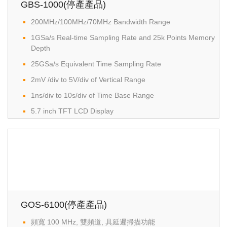
GBS-1000(停產產品)
200MHz/100MHz/70MHz Bandwidth Range
1GSa/s Real-time Sampling Rate and 25k Points Memory
Depth
25GSa/s Equivalent Time Sampling Rate
2mV /div to 5V/div of Vertical Range
1ns/div to 10s/div of Time Base Range
5.7 inch TFT LCD Display
Data Log
USB Host: Flash drive storage and PictBridge-compatible
printer
USB Device: PC remote control
27 Automatic Measurement Functions offer Direct
Measurement Readings
GOS-6100(停產產品)
FFT and FFTrms Computing Provides the Frequency
Domain Analysis
頻寬 100 MHz, 雙頻道, 具延遲掃描功能