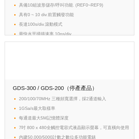
具備10組波形儲存/呼叫功能. (REF0~REF9)
具有0 ~ 10 div.前置觸發功能
長達100s/div.滾動模式
最快水平掃描速率 10ns/div.
游標直讀量測功能: △V, △T, 1/△T
具備10組面板儲存/呼叫功能. (M0~M9)
GDS-300 / GDS-200（停產產品）
200/100/70MHz 三種頻寬選擇，採2通道輸入
1GSa/s最大取樣率
每通道最大5M記憶體深度
7吋 800 x 480全觸控電容式液晶顯示螢幕，可直橫向使用
內建50,000/5000計數之數位多功能電錶