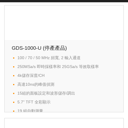
GDS-1000-U (停產產品)
100 / 70 / 50 MHz 頻寬, 2 輸入通道
250MSa/s 即時採樣率和 25GSa/s 等效取樣率
4k儲存深度/CH
高達10ns的峰值偵測
15組的面板設定和波形儲存/調出
5.7" TFT 全彩顯示
19 組自動測量
水平掃描: 1nS ~ 50S/div