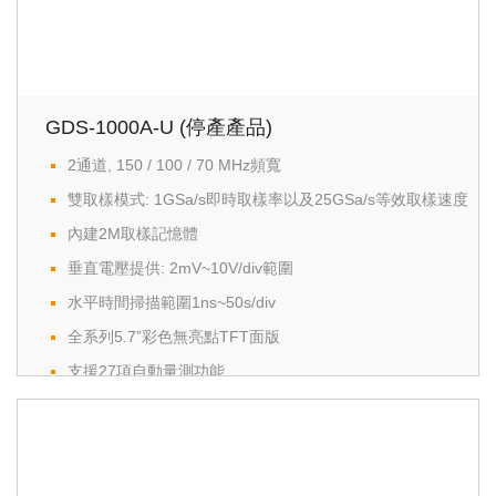
支援USB Host 與Device 存取
Go/NoGo 測試功能
資料記錄器
終身保固
GDS-1000A-U (停產產品)
2通道, 150 / 100 / 70 MHz頻寬
雙取樣模式: 1GSa/s即時取樣率以及25GSa/s等效取樣速度
內建2M取樣記憶體
垂直電壓提供: 2mV~10V/div範圍
水平時間掃描範圍1ns~50s/div
全系列5.7”彩色無亮點TFT面版
支援27項自動量測功能
數學運算功能:+,-,x,FFT,FFTrms,Zoom FFT
支援USB Host 及USB Device 介面
資料紀錄器