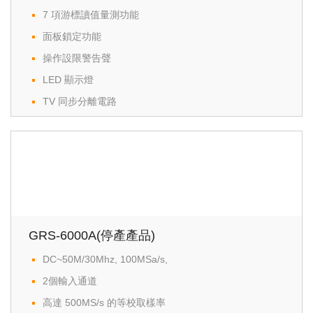
7 項游標讀值量測功能
面板鎖定功能
操作設限警告聲
LED 顯示燈
TV 同步分離電路
GRS-6000A(停產產品)
DC~50M/30Mhz, 100MSa/s,
2個輸入通道
高達 500MS/s 的等校取樣率