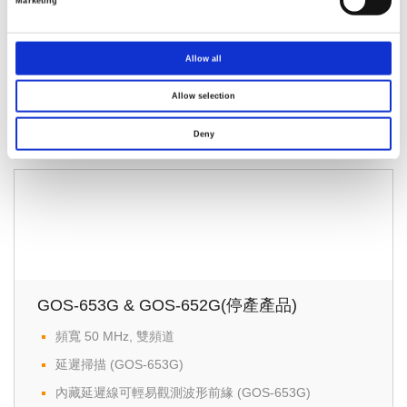
Marketing
1GSa/s Real-Time Sample Rates Maximum, 25GSa/s
Equivalent-Time
2Mega Point Record Length
Allow all
2mV~10V Vertical Scale
Allow selection
1ns~50s Horizontal Range
Deny
Up to 27 Automatic Measurements
5.6" TFT LCD Display
USB Interface & SD Card Supported
Multi-Language Support on Operation Menu & On-Screen
Help
GOS-653G & GOS-652G(停產產品)
頻寬 50 MHz, 雙頻道
延遲掃描 (GOS-653G)
內藏延遲線可輕易觀測波形前緣 (GOS-653G)