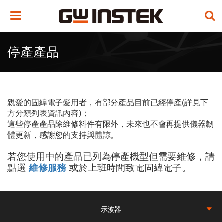
Toggle
navigation
停產產品
親愛的固緯電子愛用者，有部分產品目前已經停產(詳見下
方分類列表資訊內容)；
這些停產產品除維修料件有限外，未來也不會再提供儀器韌
體更新，感謝您的支持與體諒。
若您使用中的產品已列為停產機型但需要維修，請
點選
維修服務
或於上班時間致電固緯電子。
示波器