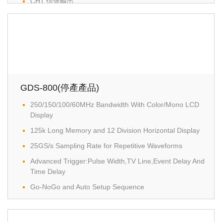
CH1 信號輸出
GDS-800(停產產品)
250/150/100/60MHz Bandwidth With Color/Mono LCD
Display
125k Long Memory and 12 Division Horizontal Display
25GS/s Sampling Rate for Repetitive Waveforms
Advanced Trigger:Pulse Width,TV Line,Event Delay And
Time Delay
Go-NoGo and Auto Setup Sequence
FFT Function
Built-In Help Manual, Multi-Language and PC Software