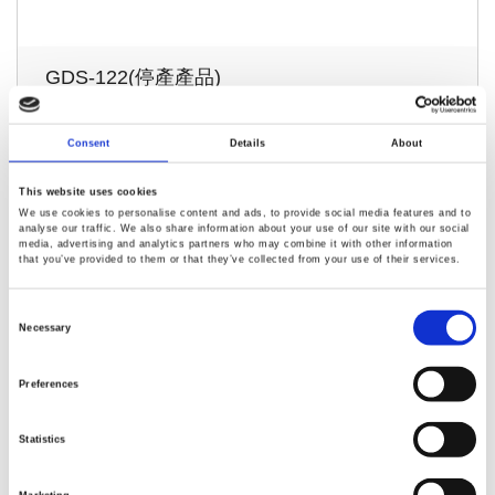
GDS-122(停產產品)
20MHz Bandwidth
Consent
Details
About
100MS/s Real-Time Sampling Rate
True RMS Multimeter: Volt, AMp, Ohm, Continuity, Diode
This website uses cookies
We use cookies to personalise content and ads, to provide social media features and to
Dual Independent Floating Isolated Channels
analyse our traffic. We also share information about your use of our site with our social
media, advertising and analytics partners who may combine it with other information
that you’ve provided to them or that they’ve collected from your use of their services.
Consent
Selection
Necessary
Preferences
GDS-1000A(停產產品)
Statistics
150/100/60MHz Bandwidths