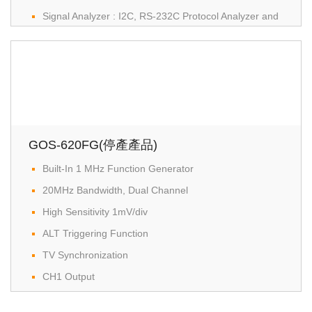
Signal Analyzer : I2C, RS-232C Protocol Analyzer and
Signal Statistics
File Export : Signal Data, Operation Setting and Display
Image
USB 2.0 Supported(1.1 Compatible)
GOS-620FG(停產產品)
Built-In 1 MHz Function Generator
20MHz Bandwidth, Dual Channel
High Sensitivity 1mV/div
ALT Triggering Function
TV Synchronization
CH1 Output