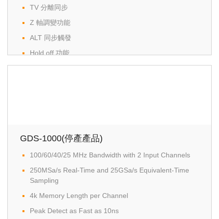
TV 分離同步
Z 軸調變功能
ALT 同步觸發
Hold off 功能
觸發準位鎖定功能
CH1 信號輸出
GDS-1000(停產產品)
100/60/40/25 MHz Bandwidth with 2 Input Channels
250MSa/s Real-Time and 25GSa/s Equivalent-Time
Sampling
4k Memory Length per Channel
Peak Detect as Fast as 10ns