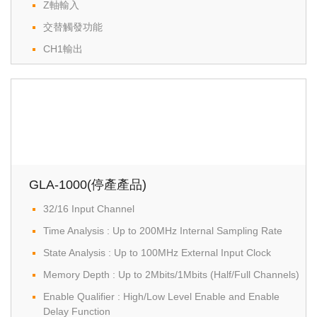
Z軸輸入
交替觸發功能
CH1輸出
GLA-1000(停產產品)
32/16 Input Channel
Time Analysis : Up to 200MHz Internal Sampling Rate
State Analysis : Up to 100MHz External Input Clock
Memory Depth : Up to 2Mbits/1Mbits (Half/Full Channels)
Enable Qualifier : High/Low Level Enable and Enable
Delay Function