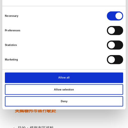
動力電池路況測試
Consent
Selection
Necessary
Preferences
Statistics
Marketing
Allow all
Allow selection
Deny
Federal Urban Driving Schedule (FUDS)
美國聯邦市區行駛距離