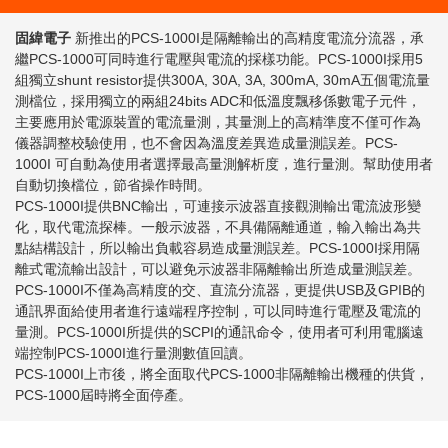
固緯電子
新推出的PCS-1000I是隔離輸出的高精度電流分流器，承
繼PCS-1000可同時進行電壓與電流的採樣功能。PCS-1000I採用5
組獨立shunt resistor提供300A, 30A, 3A, 300mA, 30mA五個電流量
測檔位，採用獨立的兩組24bits ADC和低溫度飄移係數電子元件，
主要應用於電源裝置的電流量測，其量測上的高精準度不僅可作為
儀器調整校驗使用，也不會因為溫度差異造成量測誤差。PCS-
1000I 可自動為使用者選擇最高量測解析度，進行量測。幫助使用者
自動切換檔位，節省操作時間。
PCS-1000I提供BNC輸出，可連接示波器直接觀測輸出電流波形變
化，取代電流探棒。一般示波器，不具備隔離通道，輸入輸出為共
點結構設計，所以輸出負載容易造成量測誤差。PCS-1000I採用隔
離式電流輸出設計，可以避免示波器非隔離輸出所造成量測誤差。
PCS-1000I不僅為高精度的交、直流分流器，更提供USB及GPIB的
通訊界面給使用者進行遠端程序控制，可以同時進行電壓及電流的
量測。PCS-1000I所提供的SCPI的通訊命令，使用者可利用電腦遠
端控制PCS-1000I進行量測數值回讀。
PCS-1000I上市後，將全面取代PCS-1000非隔離輸出機種的供貨，
PCS-1000屆時將全面停產。