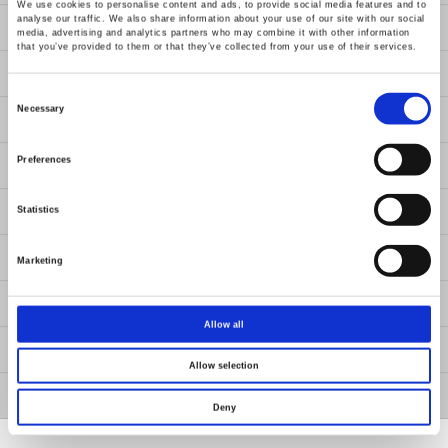
We use cookies to personalise content and ads, to provide social media features and to
analyse our traffic. We also share information about your use of our site with our social
解決方案
media, advertising and analytics partners who may combine it with other information
that you’ve provided to them or that they’ve collected from your use of their services.
服務
Consent
Selection
Necessary
新聞
Preferences
公司治理資訊專區
關於固緯
Statistics
聯繫我們
Marketing
會員專區
Allow all
固緯事業群
Allow selection
投資專區
Deny