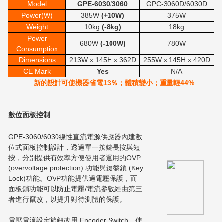
Model
GPE-6030/3060
GPC-3060D/6030D
Power(W)
385W
(+10W)
375W
Weight
10kg
(-8kg)
18kg
Power
680W
(-100W)
780W
Consumption
Dimensions
213W x 145H x 362D
255W x 145H x 420D
CE Mark
Yes
N/A
新的設計可使機器省電13％；體積變小；重量輕44%
數位面板控制
GPE-3060/6030線性直流電源供應器內建數
位式面板控制設計，透過單一按鍵長按與短
按，分別提供有效率方便使用者運用的OVP
(overvoltage protection) 功能與鍵盤鎖 (Key
Lock)功能。OVP功能提供過電壓保護，而
面板鎖功能可以防止電壓/電流參數經由第三
者進行竄改，以提升對待測體的保護。
電壓電流設定旋鈕改用 Encoder Switch，使