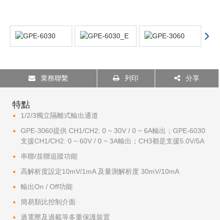
業務聯繫
列印
分享
特點
1/2/3獨立隔離式輸出通道
GPE-3060提供 CH1/CH2: 0 ~ 30V / 0 ~ 6A輸出；GPE-6030
支援CH1/CH2: 0 ~ 60V / 0 ~ 3A輸出；CH3都是支援5.0V/5A
串聯/並聯追蹤功能
高解析度設定10mV/1mA 及量測解析度 30mV/10mA
輸出On / Off功能
簡易類比控制介面
過電壓及過載等多重保護裝置