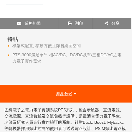
業務聯繫
列印
分享
特點
機架式配置, 移動方便且節省桌面空間
PTS-3000滿足單/㆔相AC/DC、DC/DC及單/三相DC/AC之電
力電子實作需求
產品敘述
固緯電子之電力電子實訓系統PTS系列，包含示波器、直流電源、
交流電源、直流負載及交流負載等設備，是最適合電力電子學生、
老師及研究人員進行實作驗証的系統。針對Buck, Boost, Flyback…
等轉換器採用類比控制的使用者可透過電路設計、PSIM類比電路模