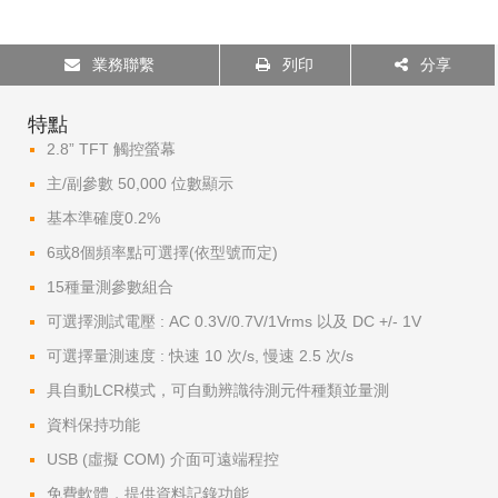
業務聯繫
列印
分享
特點
2.8” TFT 觸控螢幕
主/副參數 50,000 位數顯示
基本準確度0.2%
6或8個頻率點可選擇(依型號而定)
15種量測參數組合
可選擇測試電壓 : AC 0.3V/0.7V/1Vrms 以及 DC +/- 1V
可選擇量測速度 : 快速 10 次/s, 慢速 2.5 次/s
具自動LCR模式，可自動辨識待測元件種類並量測
資料保持功能
USB (虛擬 COM) 介面可遠端程控
免費軟體，提供資料記錄功能