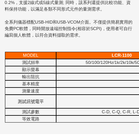
0.2%，支援2線式或5線式量測; 同時，該系列還提供比較功能、資
料保持功能，以滿足各類不同形式元件的量測需求。
全系列儀器標配USB-HID和USB-VCOM介面。不僅提供簡易實用的
免費PC軟體，同時開放遠端控制指令(相容於SCPI)，使用者可自行
編寫個人軟體，以符合資料擷取的需求。
MODEL
LCR-1100
測試頻率
50/100/120Hz/1k/2k/10k/5
顯示螢幕
輸出阻抗
基本精度
測量速度
測試訊號電平
測試參數
C-D, C-Q, C-R, L-D
等效電路