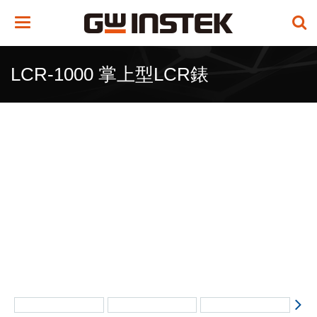
Toggle
navigation
LCR-1000 掌上型LCR錶