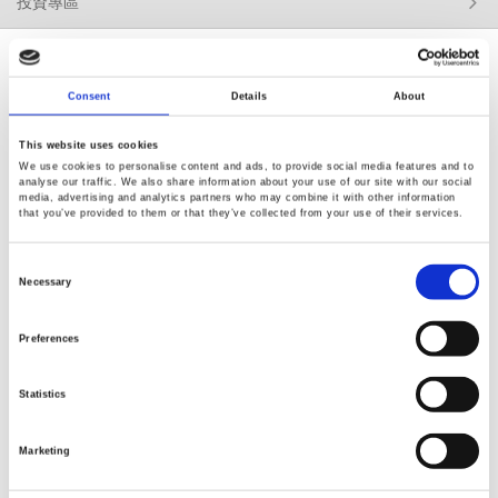
投資專區
Consent
Details
About
This website uses cookies
Renew or change your cookie consent
We use cookies to personalise content and ads, to provide social media features and to
analyse our traffic. We also share information about your use of our site with our social
Copyright © 2026 固緯電子實業股份有限公司 版權所有
media, advertising and analytics partners who may combine it with other information
使用條款
隱私政策
that you’ve provided to them or that they’ve collected from your use of their services.
Consent
Selection
Necessary
Preferences
Statistics
Marketing