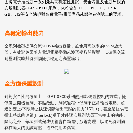
固緯電子推出新一系列兼具高穩定性測試、安全考量及全新外觀的
安規測試器- GPT-9900 系列，來符合如IEC、EN、UL、CSA、
GB、JIS等安全法規對各種電子/電器產品或部件在測試上的要求。
高穩定輸出能力
全系列機型提供交流500VA輸出容量，並使用高效率的PWM放大
器，有效避免因輸入電源電壓變動或波形變形的影響，以確保交流
耐壓測試時對待測物提供穩定之高壓輸出。
全方面保護設計
針對安全性的考量上， GPT-9900系列使用軟/硬體控制的方式，提
供像是開機自測、零點啟動、測試過程中偵測不正常輸出電壓、超
過設定上/下限時之快速切斷輸出電壓的能力(150μs)，甚至還提供需
插上特殊的連鎖(Interlock)端子才能讓安規測試器正常輸出的功能。
除此之外，每項測試完成後都會自動進行放電處理，以避免待測物
存在過大的測試電壓，造成使用者傷害。