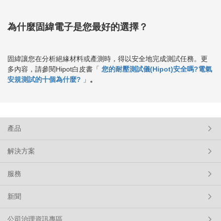
為什麼固緯電子是您最好的選擇？
固緯讓您在分析絕緣材料或產測時，得以安全地完成測試任務。更
多內容，請參閱Hipot白皮書「
您的耐壓測試儀(Hipot)安全嗎?
電氣
安規測試的十個為什麼?
」
。
產品
解決方案
服務
新聞
公司治理資訊專區