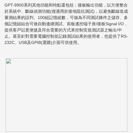
GPT-9900系列其他功能和特點還包括：後板輸出功能，以方便整合
於系統中、斷線偵測功能(僅適用於接地阻抗測試)，以避免斷線造成
量測結果的誤判、100組記憶組數，可做為不同測試條件之儲存、多
個記憶組結合可做自動連續測試、前板遙控端子座/後板Signal I/O，
提供客戶以更便捷及符合需要的方式來控制安規測試器之輸出/中
止。甚至針對需要電腦控制並記錄測試結果的使用者，也提供了RS-
232C、USB及GPIB(選購)介面可供使用。