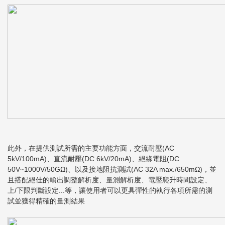
此外，在提供測試所需的主要功能方面，交流耐壓(AC
5kV/100mA)、直流耐壓(DC 6kV/20mA)、絕緣電阻(DC
50V~1000V/50GΩ)、以及接地阻抗測試(AC 32A max./650mΩ)，並
且搭配絕佳的輸出調整解析度、量測解析度、電壓爬升時間設定、
上/下限判斷設定...等，讓使用者可以更具彈性的執行各項所需的測
試並獲得精確的量測結果