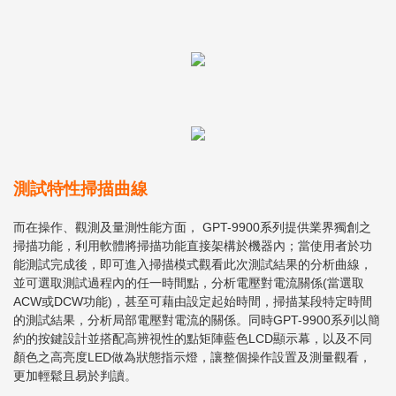
測試特性掃描曲線
而在操作、觀測及量測性能方面， GPT-9900系列提供業界獨創之
掃描功能，利用軟體將掃描功能直接架構於機器內；當使用者於功
能測試完成後，即可進入掃描模式觀看此次測試結果的分析曲線，
並可選取測試過程內的任一時間點，分析電壓對電流關係(當選取
ACW或DCW功能)，甚至可藉由設定起始時間，掃描某段特定時間
的測試結果，分析局部電壓對電流的關係。同時GPT-9900系列以簡
約的按鍵設計並搭配高辨視性的點矩陣藍色LCD顯示幕，以及不同
顏色之高亮度LED做為狀態指示燈，讓整個操作設置及測量觀看，
更加輕鬆且易於判讀。