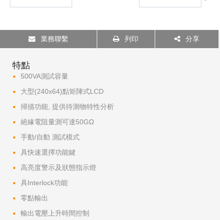
業務聯繫
列印
分享
特點
500VA測試容量
大型(240x64)點矩陣式LCD
掃描功能, 提供待測物特性分析
絕緣電阻量測可達50GΩ
手動/自動 測試模式
具快速選擇功能鍵
高亮度警示及狀態指示燈
具Interlock功能
零點輸出
輸出電壓上升時間控制