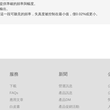
提供準確的頻率與幅度。
輸出。
kHz 這一段可聽見的頻率，失真度被控制在最小值，僅0.02%或更小。
服務
新聞
下載
營運訊息
FAQs
產品訊息
應用文章
產品DM
白皮書
產品促銷活動