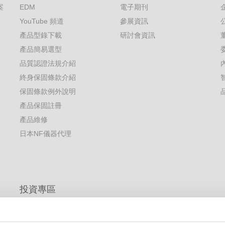
案
EDM
電子期刊
YouTube 頻道
參展資訊
產品型錄下載
研討會資訊
產品簡易選型
品質認證法規介紹
終身保固條款介紹
保固條款例外說明
產品保固註冊
產品維修
日本NF儀器代理
投資專區
公司介紹