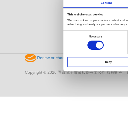
環境測試事業部
Consent
影像安防事業部
This website uses cookies
We use cookies to personalise content and ads
advertising and analytics partners who may co
Consent
Selection
Necessary
Renew or change your cookie consent
Deny
Copyright © 2026 固緯電子實業股份有限公司 版權所有