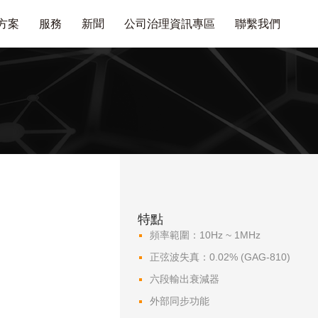
方案
服務
新聞
公司治理資訊專區
聯繫我們
特點
頻率範圍：10Hz ~ 1MHz
正弦波失真：0.02% (GAG-810)
六段輸出衰減器
外部同步功能