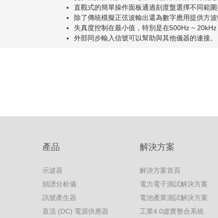
直觀式的簡單操作面板通過刻度盤選擇不同範圍
除了傳統模擬正弦波輸出還為數字應用提供方波
失真度控制在最小值，特別是在500Hz ~ 20
外部同步輸入信號可以幫助與其他儀器的連接。
產品
解決方案
示波器
解決方案首頁
頻譜分析儀
電力電子測試解決方案
訊號產生器
電池產業測試解決方案
直流 (DC) 電源供應器
工業4.0虛實整合系統