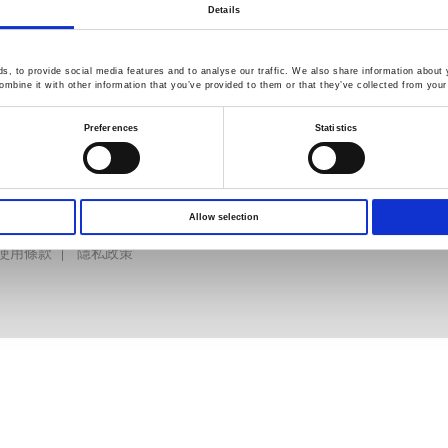
投資人專區
Details
, to provide social media features and to analyse our traffic. We also share information about y
mbine it with other information that you’ve provided to them or that they’ve collected from your 
Preferences
Statistics
Allow selection
使用條款
隱私政策