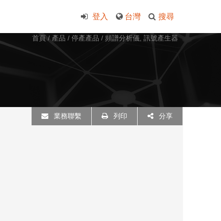
登入
台灣
搜尋
首頁
/
產品
/
停產產品
/
頻譜分析儀, 訊號產生器
業務聯繫
列印
分享