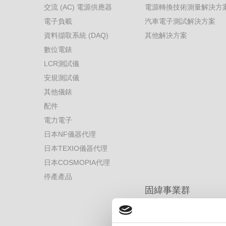
交流 (AC) 電源供應器
電源轉換技術測量解決方
電子負載
汽車電子測試解決方案
資料擷取系統 (DAQ)
其他解決方案
數位電錶
LCR測試儀
安規測試儀
其他儀錶
配件
電力電子
日本NF儀器代理
日本TEXIO儀器代理
日本COSMOPIA代理
停產產品
固緯事業群
博計電子事業部