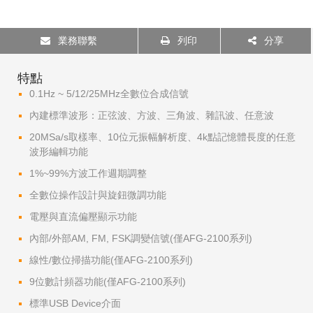
業務聯繫
列印
分享
特點
0.1Hz ~ 5/12/25MHz全數位合成信號
內建標準波形：正弦波、方波、三角波、雜訊波、任意波
20MSa/s取樣率、10位元振幅解析度、4k點記憶體長度的任意
波形編輯功能
1%~99%方波工作週期調整
全數位操作設計與旋鈕微調功能
電壓與直流偏壓顯示功能
內部/外部AM, FM, FSK調變信號(僅AFG-2100系列)
線性/數位掃描功能(僅AFG-2100系列)
9位數計頻器功能(僅AFG-2100系列)
標準USB Device介面