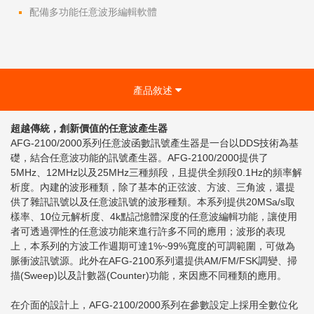
配備多功能任意波形編輯軟體
產品敘述
超越傳統，創新價值的任意波產生器
AFG-2100/2000系列任意波函數訊號產生器是一台以
DDS
技術為基
礎，結合任意波功能的訊號產生器。
AFG-2100/2000
提供了
5MHz
、
12MHz
以及
25MHz
三種頻段，且提供全頻段
0.1Hz
的頻率解
析度。內建的波形種類，除了基本的正弦波、方波、三角波，還提
供了雜訊訊號以及任意波訊號的波形種類。本系列提供
20MSa/s
取
樣率、
10
位元解析度、
4k
點記憶體深度的任意波編輯功能，讓使用
者可透過彈性的任意波功能來進行許多不同的應用；波形的表現
上，本系列的方波工作週期可達
1%~99%
寬度的可調範圍，可做為
脈衝波訊號源。此外在
AFG-2100
系列還提供
AM/FM/FSK
調變、掃
描
(Sweep)
以及計數器
(Counter)
功能，來因應不同種類的應用。
在介面的設計上，
AFG-2100/2000
系列在參數設定上採用全數位化