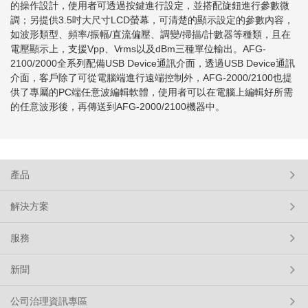
的操作設計，使用者可透過按鍵進行設定，並搭配旋鈕進行參數微
調；另提供
3.5
吋大尺寸
LCD
螢幕，可清楚的顯示設定的參數內容，
如波形類型、頻率
/
振幅
/
直流偏壓、調變
/
掃描
/
計數器等種類，且在
電壓顯示上，支援
Vpp
、
Vrms
以及
dBm
三種單位輸出。
AFG-
2100/2000
全系列配備
USB Device
通訊介面，透過
USB Device
通訊
介面，客戶除了可從電腦端進行遠端控制外，
AFG-2000/2100
也提
供了專屬的
PC
端任意波編輯軟體，使用者可以在電腦上編輯好所需
的任意波形後，再傳送到
AFG-2000/2100
機器中。
產品
解決方案
服務
新聞
公司治理資訊專區