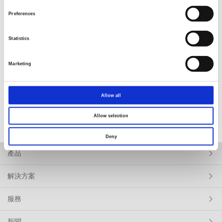
Preferences
Statistics
Marketing
返回
Allow all
Allow selection
Deny
產品
解決方案
服務
新聞