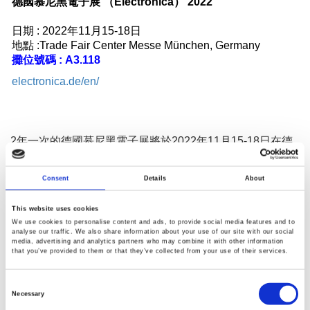
德國慕尼黑電子展 （Electronica） 2022
日期 : 2022年11月15-18日
地點 :
Trade Fair Center Messe München, Germany
攤位號碼 : A3.118
electronica.de/en/
2年一次的德國慕尼黑電子展將於2022年11月15-18日在德
國慕尼黑舉辦。今年展會將聚焦在「推動永續發展」主題。
展出產品領域涵蓋車用電子、新能源、醫療電子等應用。
Consent
Details
About
This website uses cookies
今年固緯電子將展示四大產品領域：
We use cookies to personalise content and ads, to provide social media features and to
1. 汽車電子解決方案
analyse our traffic. We also share information about your use of our site with our social
media, advertising and analytics partners who may combine it with other information
2. 新能源時代的電源量測整體解決方案
that you’ve provided to them or that they’ve collected from your use of their services.
3. 汽車電子零件測試(耐壓與耐壽)
4. 洩漏電流測試儀...等新品
Consent
Selection
Necessary
誠摯邀請您蒞臨參觀 Electronica 2022。