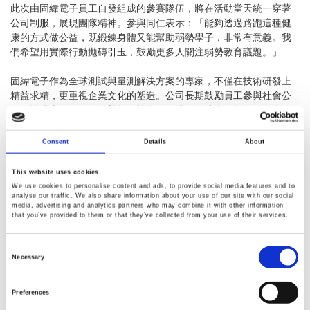
此次由固緯電子員工自發組成的參賽隊伍，將在活動當天統一穿著
公司制服，展現團隊精神。參與同仁表示：「能夠透過路跑這種健
康的方式做公益，既鍛鍊身體又能幫助弱勢學子，非常有意義。我
們希望用實際行動拋磚引玉，鼓勵更多人關注弱勢教育議題。」
固緯電子作為全球測試與量測解決方案的專家，不僅在技術研發上
精益求精，更重視企業文化的塑造。公司長期鼓勵員工參與社會公
益，透過志工服務、慈善捐款等多種形式回饋社會。此次員工自發
性參與公益路跑，再次印證了固緯電子對社會責任的承諾已深植於
企業文化之中。
Consent
Details
About
「【
2025 1ST點燃愛與希望
】
公益路跑
」預計將於2025年第一季度
舉行，活動規劃不同里程組別，適合所有年齡層的跑者與家庭一同
This website uses cookies
參與。主辦單位期盼能匯集超過千人的愛心，共同為弱勢學子而
We use cookies to personalise content and ads, to provide social media features and to
跑。 固緯電子參賽員工也誠摯邀請社會大眾踴躍報名，共同以行動
analyse our traffic. We also share information about your use of our site with our social
media, advertising and analytics partners who may combine it with other information
支持這項極具意義的活動，用每一步伐累積成改變的力量，為孩子
that you’ve provided to them or that they’ve collected from your use of their services.
們的教育夢想加油。
Consent
【活動資訊】
Selection
Necessary
• 活動名稱： 【
2025 1ST點燃愛與希望
】
公益路跑
• 主辦單位： 礦工兒子教育基金會
Preferences
• 參與響應： 固緯電子實業股份有限公司員工自發參與