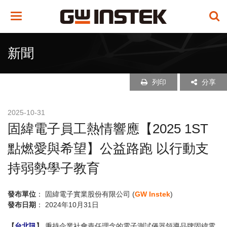
Toggle
navigation
新聞
列印
分享
2025-10-31
固緯電子員工熱情響應【2025 1ST
點燃愛與希望】公益路跑 以行動支
持弱勢學子教育
發布單位
： 固緯電子實業股份有限公司 (
GW Instek
)
發布日期
： 2024年10月31日
【
台北訊
】
秉持企業社會責任理念的電子測試儀器領導品牌固緯電