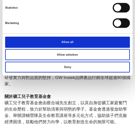
• 活動日期： 2025年11月01日（六）
• 活動地點： 台北市馬場町紀念公園(台北市萬華區水源路口及青年
Statistics
路口)
[實際活動資訊，請參考活動官網]
• 報名方式： 請至活動專屬報名頁面查詢詳情與進行報名：
https://b
Marketing
ao-ming.com/eb/content/6598#30675
• 礦工兒子教育基金會官網：
https://www.sol.org.tw/
Allow all
關於固緯電子 (
GW Instek
)
固緯電子實業股份有限公司(GW Instek)為全球知名的電子測試儀器
Allow selection
製造商，自1975年成立以來，始終專注於設計、製造與行銷高品
質、高可靠度的電子量測儀器，產品範圍涵蓋數位儲存示波器、電
Deny
源供應器、數位電錶、頻譜分析儀及信號產生器等。憑藉著深厚的
研發實力與對品質的堅持，GW Instek品牌產品行銷全球超過80個國
家。
關於礦工兒子教育基金會
礦工兒子教育基金會由蔡合城先生創立，以其自身從礦工家庭奮鬥
的生命歷程，致力於幫助清寒與弱勢的學子。基金會透過發放助學
金、舉辦課輔營隊及生命教育講座等多元化方式，協助孩子們克服
經濟困境，鼓勵他們努力向學，以教育創造生命的無限可能。