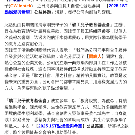
子(
GW Instek
)，近日將參與由員工自發性發起參與「【
2025 1ST
點燃愛與希望
】
公益路跑
」活動，獲得公司內部熱烈響應。
此活動由長期關懷清寒弱勢學子的「
礦工兒子教育基金會
」主辦，
旨在為教育助學計畫募集善款。固緯電子員工將組隊參賽，以個人
名義報名響應，透過奔跑的汗水傳遞愛心，用實際行動為弱勢學子
的教育之路貢獻心力。
固緯電子活動參與團體代表人表示：「我們為公司同事與合作夥伴
自發參與公益活動感到驕傲，這充分展現了
【
固緯人
】
關懷社會、
熱心公益的企業文化。公司的立場一向鼓勵內部員工在工作之餘積
極參與社會服務，這次同事與夥伴們選擇以行動支持礦工兒子教育
基金會，正是『取之社會、用之社會』精神的具體實踐。教育是改
變未來的重要力量，公司各部門都非常樂見員工用這樣充滿活力的
方式，為需要幫助的孩子點燃希望。」
「礦工兒子教育基金會」
成立多年，以「教育脫貧」為使命，持續
透過助學金、課業輔導、生命教育講座等方式，幫助許多面臨經濟
困境的學生順利就學。基金會創辦人暨董事長蔡合城先生，自身從
礦工家庭出身，憑藉努力與社會的幫助而成功，其生命故事激勵了
無數人。本次「【
2025 1ST點燃愛與希望
】
公益路跑
」所募得之款
項，將全數用於基金會的各項助學計畫。