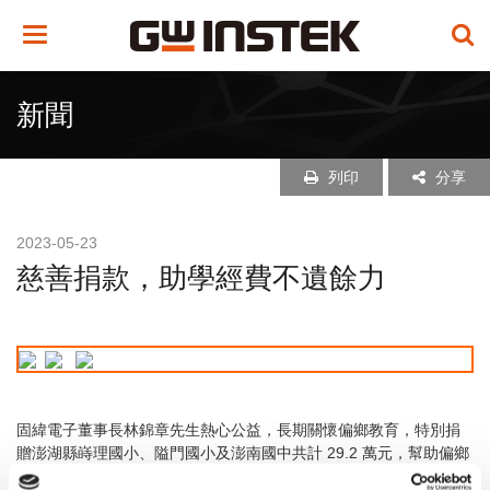
Toggle
navigation
新聞
列印
分享
2023-05-23
慈善捐款，助學經費不遺餘力
固緯電子董事長林錦章先生熱心公益，長期關懷偏鄉教育，特別捐
贈澎湖縣嵵理國小、隘門國小及澎南國中共計 29.2 萬元，幫助偏鄉
兒童課後照顧及提供優秀學生獎助學金，期許孩童都能多元學習、