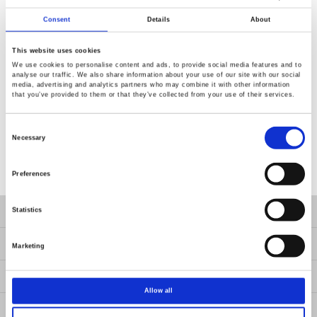
適性發展。
Consent
Details
About
This website uses cookies
We use cookies to personalise content and ads, to provide social media features and to
analyse our traffic. We also share information about your use of our site with our social
media, advertising and analytics partners who may combine it with other information
返回
that you’ve provided to them or that they’ve collected from your use of their services.
Consent
Selection
Necessary
Preferences
產品
Statistics
解決方案
Marketing
服務
Allow all
新聞