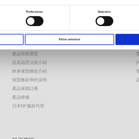
FAQs
產品訊息
應用文章
產品DM
Preferences
Statistics
白皮書
產品促銷活動
案
EDM
電子期刊
YouTube 頻道
參展資訊
Allow selection
產品型錄下載
研討會資訊
產品簡易選型
品質認證法規介紹
終身保固條款介紹
保固條款例外說明
產品保固註冊
產品維修
日本NF儀器代理