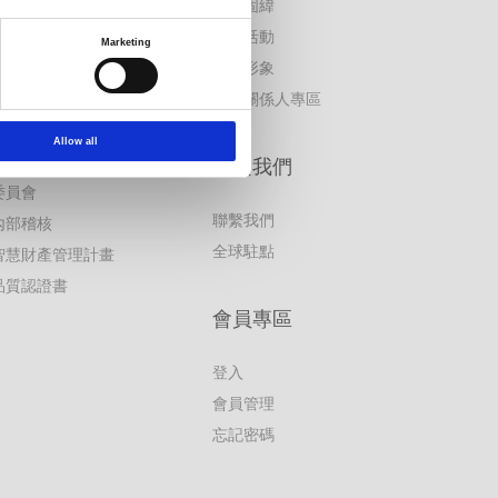
公司治理主管
加入固緯
勞資關係
公益活動
Marketing
人權政策
品牌形象
企業永續
利害關係人專區
公司管理制度及辦法
Allow all
董事會
聯繫我們
委員會
聯繫我們
內部稽核
全球駐點
智慧財產管理計畫
品質認證書
會員專區
登入
會員管理
忘記密碼