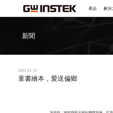
產品
解決
新聞
2023-01-15
童書繪本，愛送偏鄉
為協助「南投縣籃子耕耘關懷協會」打