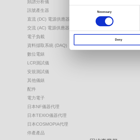
頻譜分析儀
電力電子測試解決方案
Consent
訊號產生器
電池產業測試解決方案
Selection
Necessary
直流 (DC) 電源供應器
工業4.0虛實整合系統
交流 (AC) 電源供應器
電源轉換技術測量解決方
電子負載
汽車電子測試解決方案
Deny
資料擷取系統 (DAQ)
其他解決方案
數位電錶
LCR測試儀
安規測試儀
其他儀錶
配件
電力電子
日本NF儀器代理
日本TEXIO儀器代理
日本COSMOPIA代理
停產產品