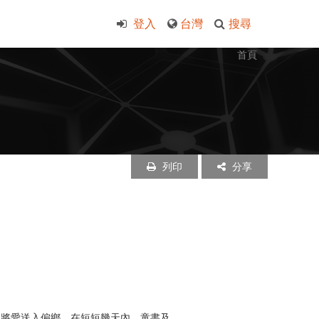
登入
台灣
搜尋
首頁
列印
分享
起將愛送入偏鄉。在短短幾天內，童書及