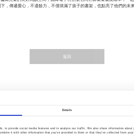
到下，傳遞愛心，不遺餘力，不僅填滿了孩子的書架，也點亮了他們的未
返回
Details
服務
新聞
下載
營運訊息
, to provide social media features and to analyse our traffic. We also share information about y
mbine it with other information that you’ve provided to them or that they’ve collected from your 