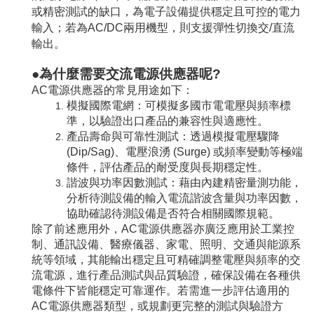
或精密測試的缺口，為電子設備提供穩定且可控的電力
輸入；若為AC/DC兩用機型，則支援彈性切換交/直流
輸出。
●為什麼需要交流電源供應器呢?
AC電源供應器的常見用途如下：
模擬國際電網：可模擬多國市電電壓與頻率標
準，以驗證出口產品的兼容性與適應性。
產品壽命與可靠性測試：透過模擬電壓驟降
(Dip/Sag)、電壓浪湧 (Surge) 或頻率變動等極端
條件，評估產品的耐受度與長期穩定性。
諧波與功率因數測試：藉由內建精密量測功能，
分析待測設備的輸入電流諧波含量與功率因數，
協助確認待測設備是否符合相關國際規範。
除了前述應用外，AC電源供應器亦廣泛應用於工業控
制、通訊設備、醫療儀器、家電、照明、交通與能源系
統等領域，其能輸出穩定且可精確調整電壓與頻率的交
流電源，進行產品測試與品質驗證，確保設備在各種供
電條件下皆能穩定可靠運作。若需進一步評估適用的
AC電源供應器類型，或規劃更完整的測試與驗證方