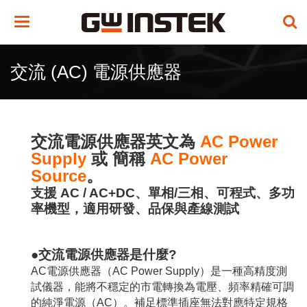
Toggle
navigation
交流 (AC) 電源供應器
交流電源供應器英文為
AC Power
Supply
或 簡稱
AC Power
Source
。
支援 AC / AC+DC、單相/三相、可程式、多功
率機型，適用研發、品保與產線測試
●交流電源供應器是什麼?
AC電源供應器（AC Power Supply）是一種高精度測
試儀器，能將不穩定的市電轉換為電壓、頻率精確可調
的純淨電源（AC）。補足標準插座無法對應特定規格