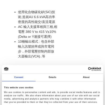
使用化合物碳化矽(SiC)技
術,造就4U 6.6 kVA高功率
密度的高性能交/直流電源
AC 輸入支援單相與三相,相
電壓 380 V to 415 V±10%
(Delta or Y連接可選擇)
10種輸出模式 : 包含外部
輸入訊號頻率或與市電同
步，外部電壓控制內部放
大器輸出(VCA)..等
ASR-3000 系列
Consent
Details
About
可程式 AC/DC 電源供應器
This website uses cookies
We use cookies to personalise content and ads, to provide social media features and to
analyse our traffic. We also share information about your use of our site with our social
輸出容量: 2 kVA / 3 kVA / 4
media, advertising and analytics partners who may combine it with other information
kVA / 5 kVA
that you’ve provided to them or that they’ve collected from your use of their services.