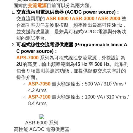
固緯的
交流電源
目前可以分為兩大類。
交直流兩用電源供應器
(AC/DC power source)
：
交直流兩用的
ASR-6000
/ ASR-3000 / ASR-2000
整
合高功率與任意波形模擬，頻率輸出最高可達5kHz，
並支援諧波量測，是兼具可程式AC/DC電源與分析功
能的測試平台。
可程式線性交流電源供應器
(Programmable linear A
C power source)
：
APS-7000
系列為可程式線性交流電源，外觀設計為
2U
的高度，輸出頻率範圍為
45 Hz 至 500 Hz
。此系列
包含 9 項量測與測試功能，並提供類似交流功率計的
操作介面。
ASP-7050
最大額定輸出：500 VA / 310 Vrms /
4.2 Arms
ASP-7100
最大額定輸出：1000 VA / 310 Vrms /
8.4 Arms
ASR-6000 系列
高性能 AC/DC 電源供應器