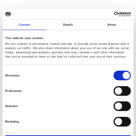
產品應用：
Consent
Details
About
This website uses cookies
We use cookies to personalise content and ads, to provide social media features and to
analyse our traffic. We also share information about your use of our site with our social
media, advertising and analytics partners who may combine it with other information
that you’ve provided to them or that they’ve collected from your use of their services.
GDM-9060
GBM-3000
6 1/2雙量測桌上型數字電錶
電池測試儀
Consent
Selection
Necessary
Preferences
Statistics
GPP系列
PBW
多組輸出線性DC電源供應器
可程式雙向DC電源供應器
Marketing